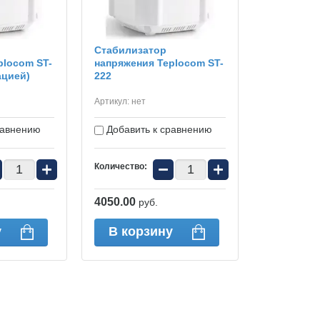
Стабилизатор
plocom ST-
напряжения Teplocom ST-
ацией)
222
Артикул:
нет
равнению
Добавить к сравнению
+
−
+
Количество:
4050.00
руб.
у
В корзину