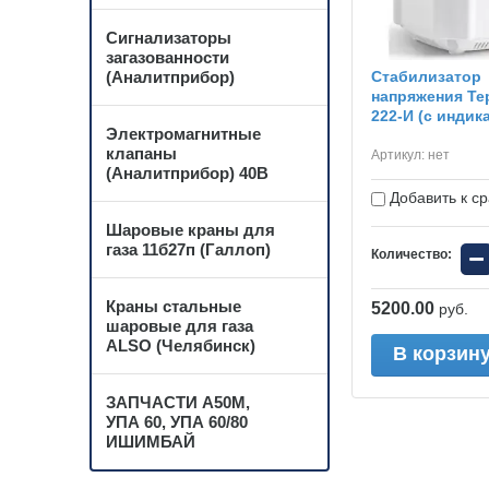
Сигнализаторы
загазованности
(Аналитприбор)
Стабилизатор
напряжения Te
222-И (с индик
Электромагнитные
клапаны
Артикул:
нет
(Аналитприбор) 40В
Добавить к с
Шаровые краны для
газа 11б27п (Галлоп)
−
Количество:
Краны стальные
5200.00
руб.
шаровые для газа
ALSO (Челябинск)
В корзин
ЗАПЧАСТИ А50М,
УПА 60, УПА 60/80
ИШИМБАЙ