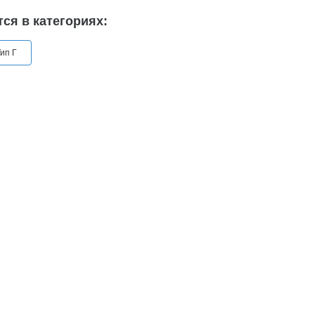
ся в категориях:
ип Г