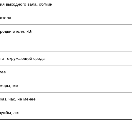
ия выходного вала, об/мин
гателя
родвигателя, кВт
ы от окружающей среды
лее
змеры, мм
каз, час, не менее
лужбы, лет