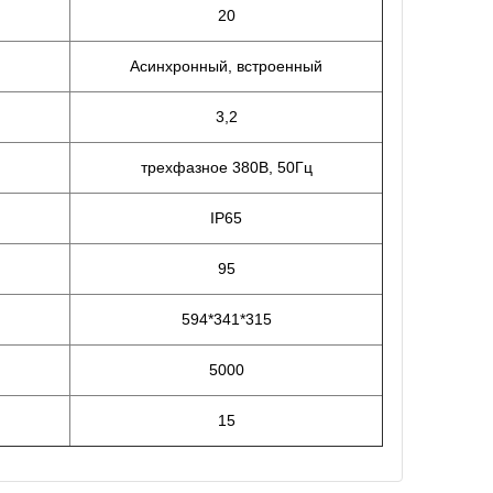
20
Асинхронный, встроенный
3,2
трехфазное 380В, 50Гц
IP65
95
594*341*315
5000
15