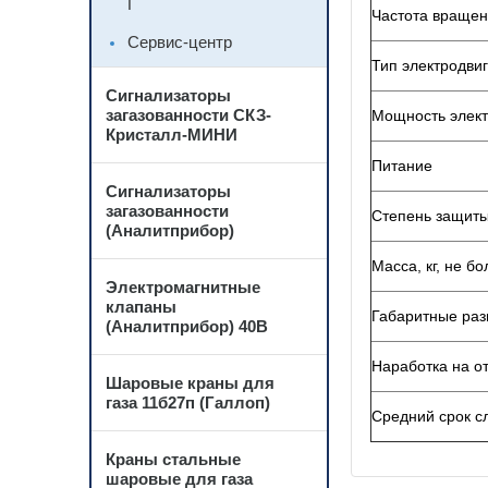
Г
Частота вращен
Сервис-центр
Тип электродви
Сигнализаторы
загазованности СКЗ-
Мощность элект
Кристалл-МИНИ
Питание
Сигнализаторы
загазованности
Степень защит
(Аналитприбор)
Масса, кг, не бо
Электромагнитные
клапаны
Габаритные ра
(Аналитприбор) 40В
Наработка на от
Шаровые краны для
газа 11б27п (Галлоп)
Средний срок с
Краны стальные
шаровые для газа